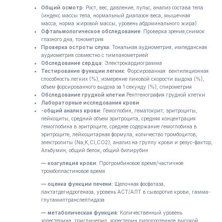
Общий осмотр:
Рост, вес, давление, пульс, анализ состава тела
(индекс массы тела, нормальный диапазон веса, мышечная
масса, норма жировой массы, уровень абдоминального жира)
Офтальмологическое обследование:
Проверка зрения,снимок
глазного дна, тонометрия
Проверка остроты слуха:
Тональная аудиометрия, импедансная
аудиометрия совместно с тимпанометрией
Обследование сердца:
Электрокардиограмма
Тестирование функции легких:
Форсированная вентиляционная
способность легких (%), измерение пиковой скорости выдоха (%),
объем форсированного выдоха за 1 секунду (%), спирометрия
Обследование грудной клетки
Рентгенография грудной клетки
Лабораторные исследования крови​
-общий анализ крови:
Гемоглобин, гематокрит, эритроциты,
лейкоциты, средний объем эритроцита, средняя концентрация
гемоглобина в эритроците, среднее содержание гемоглобина в
эритроците, лейкоцитарная формула, количество тромбоцитов,
электролиты (Na,K,CI,CO2), анализ на группу крови и резус-фактор,
Альбумин, общий белок, общий билирубин
— коагуляция крови:
Протромбиновое время/частичное
тромбопластиновое время
— оценка функции печени:
Щелочная фосфатаза,
лактатдегидрогеназа, уровень АСТ/АЛТ в сыворотке крови, гамма-
глутамилтранспептидаза
— метаболическая функция:
Количественный уровень
холестерина, триглицерид, холестерин липопротеинов высокой