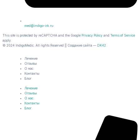
med@indigo-irk.ru
This site is protected by reCAPTCHA and the Google
Privacy Policy
and
Terms of Service
apply.
© 2024 IndigoMedic. All rights Reserved || Создание сайта —
DK42
Лечение
Отзывы
О нас
Контакты
Блог
Лечение
Отзывы
О нас
Контакты
Блог