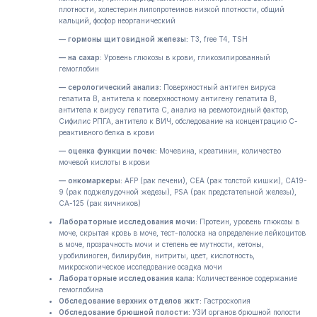
плотности, холестерин липопротеинов низкой плотности, общий
кальций, фосфор неорганический
— гормоны щитовидной железы:
T3, free T4, TSH
— на сахар:
Уровень глюкозы в крови, гликозилированный
гемоглобин
— серологический анализ:
Поверхностный антиген вируса
гепатита В, антитела к поверхностному антигену гепатита В,
антитела к вирусу гепатита С, анализ на ревмотоидный фактор,
Сифилис РПГА, антитело к ВИЧ, обследование на концентрацию С-
реактивного белка в крови
— оценка функции почек:
Мочевина, креатинин, количество
мочевой кислоты в крови
— онкомаркеры:
AFP (рак печени), CEA (рак толстой кишки), CA19-
9 (рак поджелудочной жедезы), PSA (рак предстательной железы),
CA-125 (рак яичников)
Лабораторные исследования мочи:
Протеин, уровень глюкозы в
моче, скрытая кровь в моче, тест-полоска на определение лейкоцитов
в моче, прозрачность мочи и степень ее мутности, кетоны,
уробилиноген, билирубин, нитриты, цвет, кислотность,
микроскопическое исследование осадка мочи
Лабораторные исследования кала:
Количественное содержание
гемоглобина
Обследование верхних отделов жкт:
Гастроскопия
Обследование брюшной полости:
УЗИ органов брюшной полости