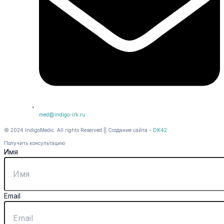
med@indigo-irk.ru
© 2024 IndigoMedic. All rights Reserved || Создание сайта -
DK42
Получить консультацию
Имя
Email