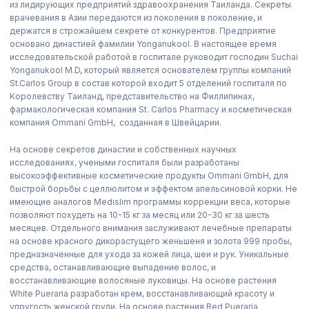
из лидирующих предприятий здравоохранения Таиланда. Секреты
врачевания в Азии передаются из поколения в поколение, и
держатся в строжайшем секрете от конкурентов. Предприятие
основано династией фамилии Yonganukool. В настоящее время
исследовательской работой в госпитале руководит господин Suchai
Yonganukool M.D, который является основателем группы компаний
St.Carlos Group в состав которой входит 5 отделений госпиталя по
Королевству Таиланд, представительство на Филлипинах,
фармакологическая компания St. Carlos Pharmacy и косметическая
компания Ommani GmbH, созданная в Швейцарии.
На основе секретов династии и собственных научных
исследованиях, учеными госпиталя были разработаны
высокоэффективные косметические продукты Ommani GmbH, для
быстрой борьбы с целлюлитом и эффектом апельсиновой корки. Не
имеющие аналогов Medislim программы коррекции веса, которые
позволяют похудеть на 10-15 кг за месяц или 20-30 кг за шесть
месяцев. Отдельного внимания заслуживают лечебные препараты
на основе красного дикорастущего женьшеня и золота 999 пробы,
предназначенные для ухода за кожей лица, шеи и рук. Уникальные
средства, останавливающие выпадение волос, и
восстанавливающие волосяные луковицы. На основе растения
White Pueraria разработан крем, восстанавливающий красоту и
упругость женской груди. На основе растения Red Pueraria