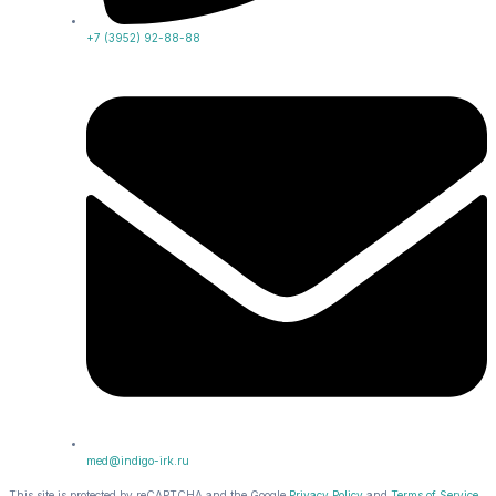
+7 (3952) 92-88-88
med@indigo-irk.ru
This site is protected by reCAPTCHA and the Google
Privacy Policy
and
Terms of Service