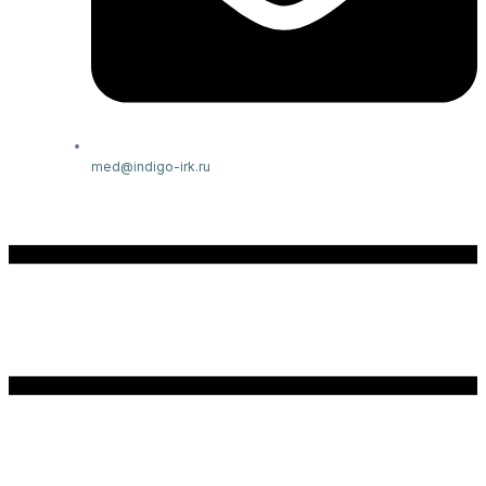
med@indigo-irk.ru