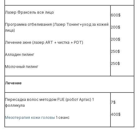
Лазер Фраксель все лицо
600$
Программа отбеливания (Лазер Тонинг+уход за кожей
200$
лица)
200$
Лечение акне (лазер ARТ + чистка + РDТ)
250$
Алладин пилинг
250$
Молочный пилинг
Лечение
Пересадка волос методом FUE (робот Артас) 1
7$
фолликула
400$
Мезотерапия кожи головы
1 сеанс