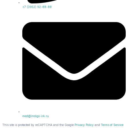
+7 (3952) 92-88-88
med@indigo-irk.ru
This site is protected by reCAPTCHA and the Google
Privacy Policy
and
Terms of Service