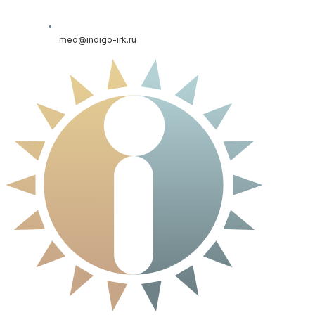
med@indigo-irk.ru