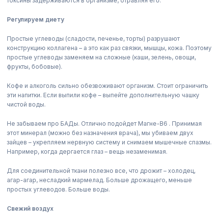
токсины задерживаются в организме, отравляя его.
Регулируем диету
Простые углеводы (сладости, печенье, торты) разрушают
конструкцию коллагена – а это как раз связки, мышцы, кожа. Поэтому
простые углеводы заменяем на сложные (каши, зелень, овощи,
фрукты, бобовые).
Кофе и алкоголь сильно обезвоживают организм. Стоит ограничить
эти напитки. Если выпили кофе – выпейте дополнительную чашку
чистой воды.
Не забываем про БАДы. Отлично подойдет Магне-В6 . Принимая
этот минерал (можно без назначения врача), мы убиваем двух
зайцев – укрепляем нервную систему и снимаем мышечные спазмы.
Например, когда дергается глаз – вещь незаменимая.
Для соединительной ткани полезно все, что дрожит – холодец,
агар-агар, несладкий мармелад. Больше дрожащего, меньше
простых углеводов. Больше воды.
Свежий воздух