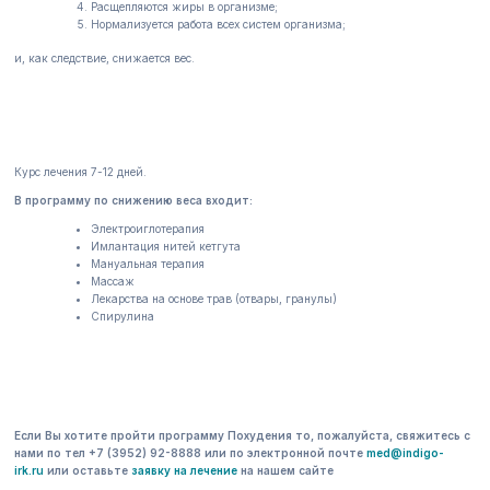
Расщепляются жиры в организме;
Нормализуется работа всех систем организма;
и, как следствие, снижается вес.
Курс лечения 7-12 дней.
В программу по снижению веса входит:
Электроиглотерапия
Имлантация нитей кетгута
Мануальная терапия
Массаж
Лекарства на основе трав (отвары, гранулы)
Спирулина
Если Вы хотите пройти программу Похудения то, пожалуйста, свяжитесь с
нами по тел +7 (3952) 92-8888 или по электронной почте
med@indigo-
irk.ru
или оставьте
заявку на лечение
на нашем сайте