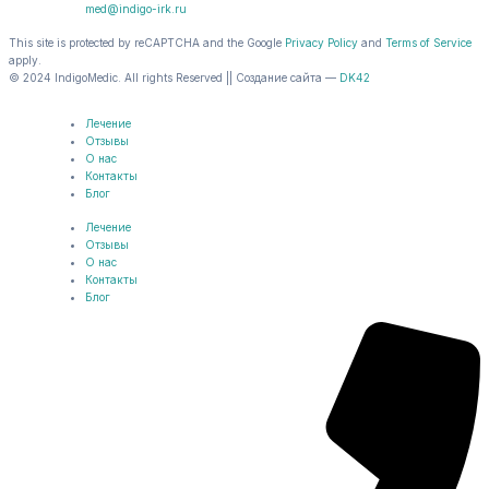
med@indigo-irk.ru
This site is protected by reCAPTCHA and the Google
Privacy Policy
and
Terms of Service
apply.
© 2024 IndigoMedic. All rights Reserved || Создание сайта —
DK42
Лечение
Отзывы
О нас
Контакты
Блог
Лечение
Отзывы
О нас
Контакты
Блог