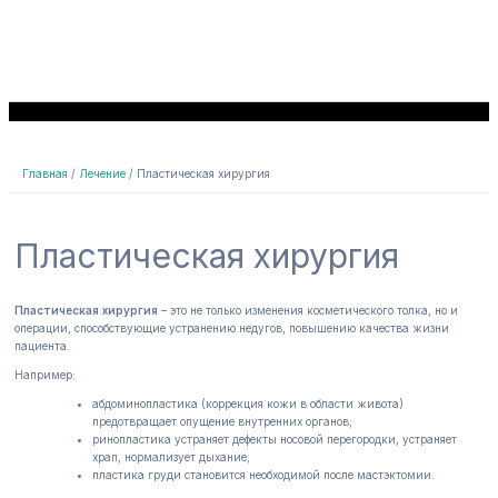
Главная
Лечение
Пластическая хирургия
Пластическая хирургия
Пластическая хирургия
– это не только изменения косметического толка, но и
операции, способствующие устранению недугов, повышению качества жизни
пациента.
Например:
абдоминопластика (коррекция кожи в области живота)
предотвращает опущение внутренних органов;
ринопластика устраняет дефекты носовой перегородки, устраняет
храп, нормализует дыхание;
пластика груди становится необходимой после мастэктомии.