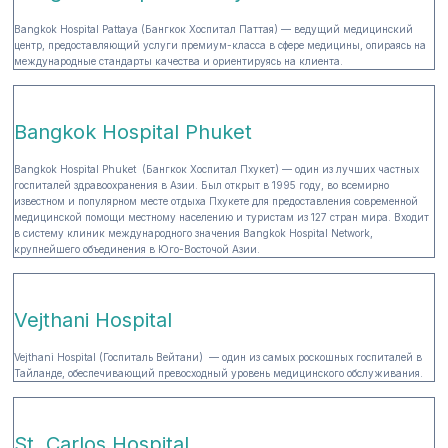
Bangkok Hospital Pattaya (Бангкок Хоспитал Паттая) — ведущий медицинский
центр, предоставляющий услуги премиум-класса в сфере медицины, опираясь на
международные стандарты качества и ориентируясь на клиента.
Bangkok Hospital Phuket
Bangkok Hospital Phuket (Бангкок Хоспитал Пхукет) — один из лучших частных
госпиталей здравоохранения в Азии. Был открыт в 1995 году, во всемирно
известном и популярном месте отдыха Пхукете для предоставления современной
медицинской помощи местному населению и туристам из 127 стран мира. Входит
в систему клиник международного значения Bangkok Hospital Network,
крупнейшего объединения в Юго-Восточой Азии.
Vejthani Hospital
Vejthani Hospital (Госпиталь Вейтани) — один из самых роскошных госпиталей в
Тайланде, обеспечивающий превосходный уровень медицинского обслуживания.
St. Carlos Hospital