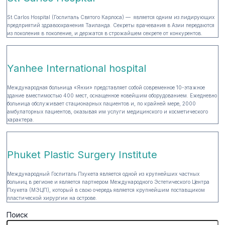
St.Carlos Hospital (Госпиталь Святого Карлоса) — является одним из лидирующих
предприятий здравоохранения Таиланда. Секреты врачевания в Азии передаются
из поколения в поколение, и держатся в строжайшем секрете от конкурентов.
Yanhee International hospital
Международная больница «Янхи» представляет собой современное 10-этажное
здание вместимостью 400 мест, оснащенное новейшим оборудованием. Ежедневно
больница обслуживает стационарных пациентов и, по крайней мере, 2000
амбулаторных пациентов, оказывая им услуги медицинского и косметического
характера.
Phuket Plastic Surgery Institute
Международный Госпиталь Пхукета является одной из крупнейших частных
больниц в регионе и является партнером Международного Эстетического Центра
Пхукета (МЭЦП), который в свою очередь является крупнейшим поставщиком
пластической хирургии на острове.
Поиск