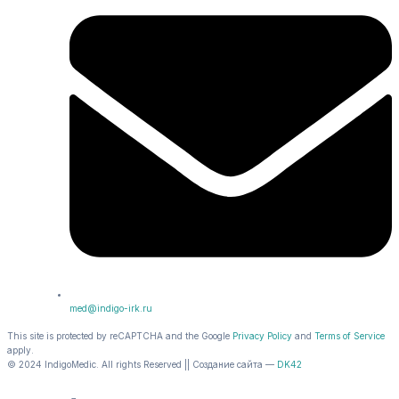
med@indigo-irk.ru
This site is protected by reCAPTCHA and the Google
Privacy Policy
and
Terms of Service
apply.
© 2024 IndigoMedic. All rights Reserved || Создание сайта —
DK42